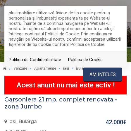
plusimobiliare utilizează fişiere de tip cookie pentru a
personaliza și îmbunătăți experiența ta pe Website-ul
nostru. Înainte de a continua navigarea pe Website-ul
nostru te rugăm să aloci timpul necesar pentru a citi și
înțelege conținutul Politicii de Cookie. Prin continuarea
navigării pe Website-ul nostru confirmi acceptarea utilizării
fişierelor de tip cookie conform Politicii de Cookie.
Politica de Confidentialitate
Politica de Cookie
Vanzare
Apartamente
Iasi
Bularga
VANDUT
AM INTELES
Acest anunt nu mai este activ !
Garsoniera 21 mp, complet renovata -
zona Jumbo
Iasi, Bularga
42.000€