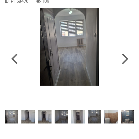
ID: P158476
109