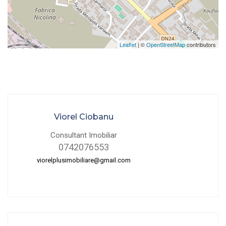
Leaflet
| ©
OpenStreetMap
contributors
Viorel Ciobanu
Consultant Imobiliar
0742076553
viorelplusimobiliare@gmail.com