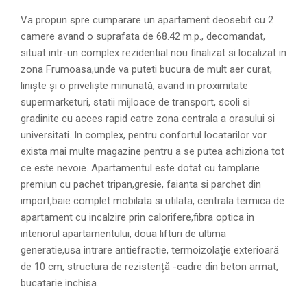
Va propun spre cumparare un apartament deosebit cu 2
camere avand o suprafata de 68.42 m.p., decomandat,
situat intr-un complex rezidential nou finalizat si localizat in
zona Frumoasa,unde va puteti bucura de mult aer curat,
liniște și o priveliște minunată, avand in proximitate
supermarketuri, statii mijloace de transport, scoli si
gradinite cu acces rapid catre zona centrala a orasului si
universitati. In complex, pentru confortul locatarilor vor
exista mai multe magazine pentru a se putea achiziona tot
ce este nevoie. Apartamentul este dotat cu tamplarie
premiun cu pachet tripan,gresie, faianta si parchet din
import,baie complet mobilata si utilata, centrala termica de
apartament cu incalzire prin calorifere,fibra optica in
interiorul apartamentului, doua lifturi de ultima
generatie,usa intrare antiefractie, termoizolație exterioară
de 10 cm, structura de rezistență -cadre din beton armat,
bucatarie inchisa.