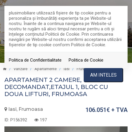
plusimobiliare utilizează fişiere de tip cookie pentru a
personaliza și îmbunătăți experiența ta pe Website-ul
nostru. Înainte de a continua navigarea pe Website-ul
nostru te rugăm să aloci timpul necesar pentru a citi și
înțelege conținutul Politicii de Cookie. Prin continuarea
navigării pe Website-ul nostru confirmi acceptarea utilizării
fişierelor de tip cookie conform Politicii de Cookie.
Politica de Confidentialitate
Politica de Cookie
Vanzare
Apartamente
Iasi
Frumoasa
TOP
AM INTELES
APARTAMENT 2 CAMERE,
DECOMANDAT,ETAJUL 1, BLOC CU
DOUA LIFTURI, FRUMOASA
Iasi, Frumoasa
106.051€
+ TVA
ID: P156392
197