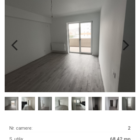
Nr. camere:
2
S. utila:
68.42 mp