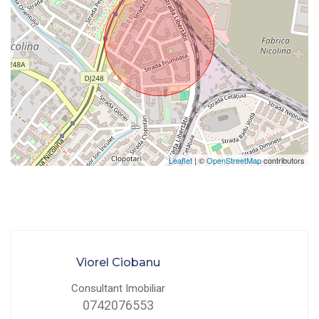
Leaflet
| ©
OpenStreetMap
contributors
Viorel Ciobanu
Consultant Imobiliar
0742076553