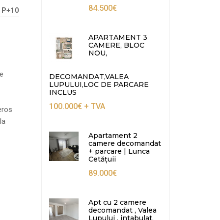
84.500€
P+10
APARTAMENT 3
CAMERE, BLOC
NOU,
ne
DECOMANDAT,VALEA
LUPULUI,LOC DE PARCARE
INCLUS
100.000€
+ TVA
eros
la
Apartament 2
camere decomandat
+ parcare | Lunca
Cetățuii
89.000€
Apt cu 2 camere
decomandat , Valea
Lupului , intabulat,