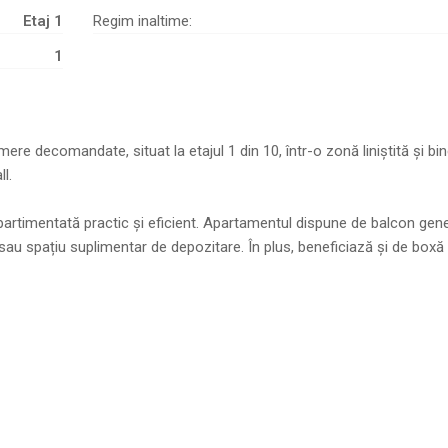
Etaj 1
Regim inaltime:
1
 decomandate, situat la etajul 1 din 10, într-o zonă liniștită și bi
l.
partimentată practic și eficient. Apartamentul dispune de balcon gen
sau spațiu suplimentar de depozitare. În plus, beneficiază și de boxă 