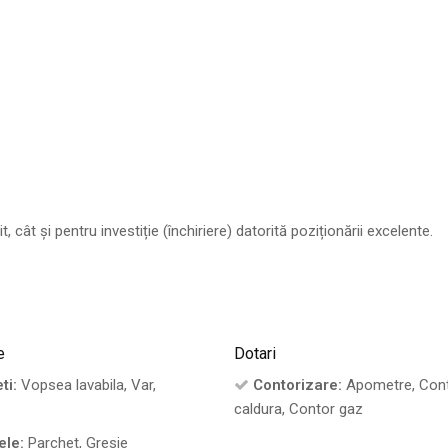
cât și pentru investiție (închiriere) datorită poziționării excelente.
e
Dotari
ti:
Vopsea lavabila, Var,
Contorizare:
Apometre, Con
caldura, Contor gaz
ele:
Parchet, Gresie