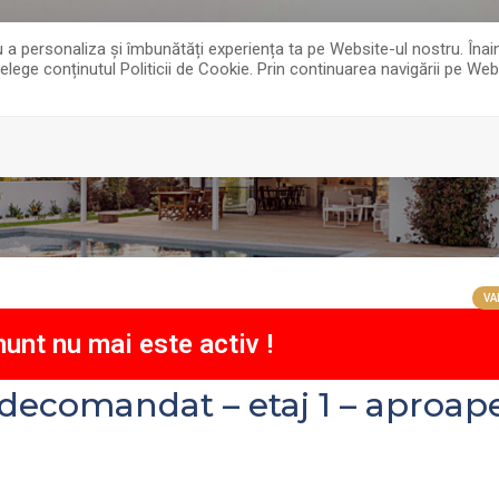
tru a personaliza și îmbunătăți experiența ta pe Website-ul nostru. În
țelege conținutul Politicii de Cookie. Prin continuarea navigării pe Web
VA
unt nu mai este activ !
ecomandat – etaj 1 – aproap