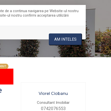
ainte de a continua navigarea pe Website-ul nostru
site-ul nostru confirmi acceptarea utilizării
0753777391
AM INTELES
NDUT
e
Viorel Ciobanu
Consultant Imobiliar
0742076553