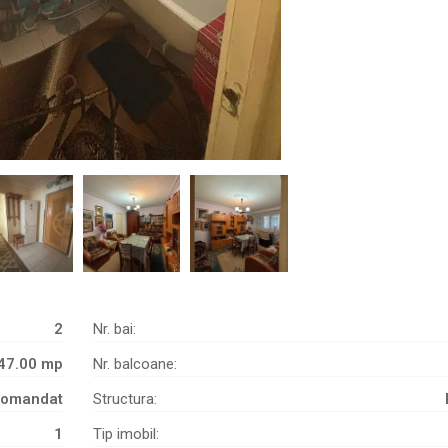
2
Nr. bai:
47.00 mp
Nr. balcoane:
omandat
Structura:
1
Tip imobil: