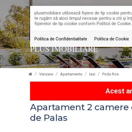
plusimobiliare utilizează fişiere de tip cookie pen
te rugăm să aloci timpul necesar pentru a citi și în
fişierelor de tip cookie conform Politicii de Cookie.
Politica de Confidentialitate
Politica de Cookie
Vanzare
Apartamente
Iasi
Podu Ros
Acest an
Apartament 2 camere d
de Palas