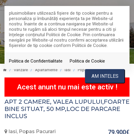
plusimobiliare utilizează fişiere de tip cookie pentru a
personaliza și îmbunătăți experiența ta pe Website-ul
nostru. Înainte de a continua navigarea pe Website-ul
nostru te rugăm să aloci timpul necesar pentru a citi și
înțelege conținutul Politicii de Cookie. Prin continuarea
navigării pe Website-ul nostru confirmi acceptarea utilizării
fişierelor de tip cookie conform Politicii de Cookie.
Politica de Confidentialitate
Politica de Cookie
Vanzare
Apartamente
Iasi
Popas Pacurari
VANDUT
AM INTELES
Acest anunt nu mai este activ !
APT 2 CAMERE, VALEA LUPULUI,FOARTE
BINE SITUAT, 50 MP,LOC DE PARCARE
INCLUS
Iasi, Popas Pacurari
79.900€