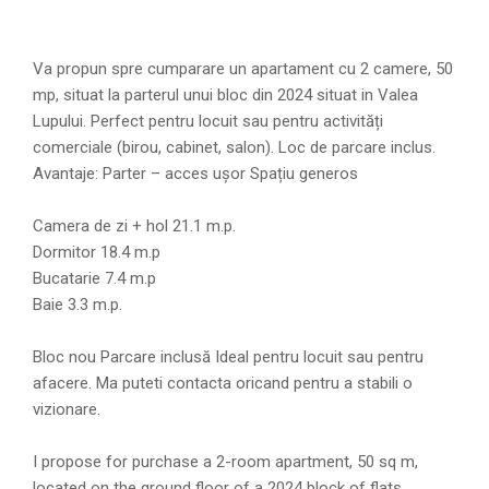
Va propun spre cumparare un apartament cu 2 camere, 50
mp, situat la parterul unui bloc din 2024 situat in Valea
Lupului. Perfect pentru locuit sau pentru activități
comerciale (birou, cabinet, salon). Loc de parcare inclus.
Avantaje: Parter – acces ușor Spațiu generos
Camera de zi + hol 21.1 m.p.
Dormitor 18.4 m.p
Bucatarie 7.4 m.p
Baie 3.3 m.p.
Bloc nou Parcare inclusă Ideal pentru locuit sau pentru
afacere. Ma puteti contacta oricand pentru a stabili o
vizionare.
I propose for purchase a 2-room apartment, 50 sq m,
located on the ground floor of a 2024 block of flats