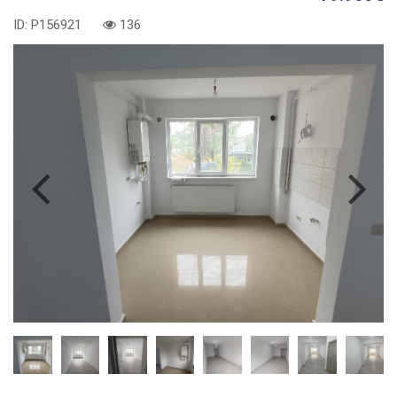
ID: P156921
136