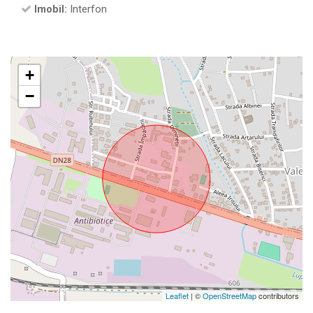
Imobil:
Interfon
+
−
Leaflet
| ©
OpenStreetMap
contributors