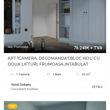
Iasi, Frumoasa
76.248€
+ TVA
APT 1CAMERA, DECOMANDAT,BLOC NOU CU
DOUA LIFTURI, FRUMOASA,INTABULAT
2
1 Camera
1 Baie
43 m
Viorel Ciobanu
DETALII
Consultant Imobiliar
TOP