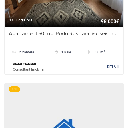
Iasi, Podu Ros
98.000€
Apartament 50 mp, Podu Ros, fara risc seismic
2
2 Camere
1 Baie
50 m
Viorel Ciobanu
DETALII
Consultant Imobiliar
TOP