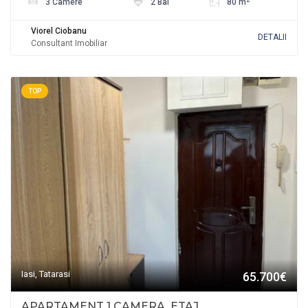
3 Camere
2 Bai
80 m
Viorel Ciobanu
DETALII
Consultant Imobiliar
TOP
Iasi, Tatarasi
65.700€
APARTAMENT 1 CAMERA, ETAJ