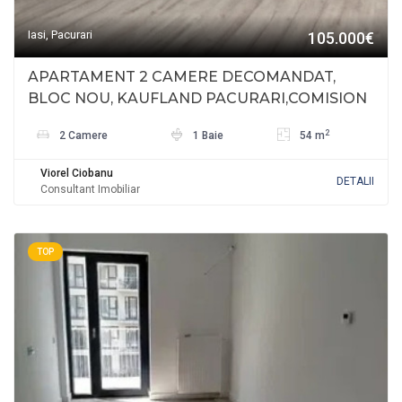
Iasi, Pacurari
105.000€
APARTAMENT 2 CAMERE DECOMANDAT,
BLOC NOU, KAUFLAND PACURARI,COMISION
ZERO
2
2 Camere
1 Baie
54 m
Viorel Ciobanu
DETALII
Consultant Imobiliar
TOP