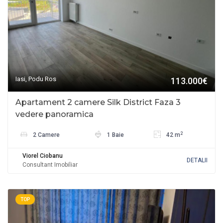
Iasi, Podu Ros
113.000€
Apartament 2 camere Silk District Faza 3
vedere panoramica
2
2 Camere
1 Baie
42 m
Viorel Ciobanu
DETALII
Consultant Imobiliar
TOP