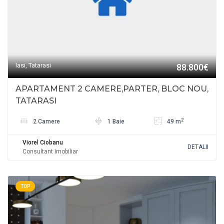
Iasi, Tatarasi
88.800€
APARTAMENT 2 CAMERE,PARTER, BLOC NOU,
TATARASI
2
2 Camere
1 Baie
49 m
Viorel Ciobanu
DETALII
Consultant Imobiliar
TOP