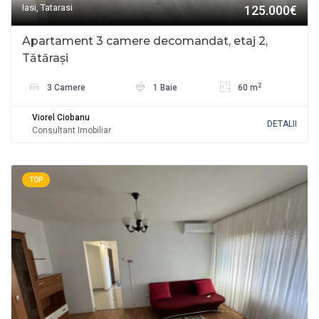
Iasi, Tatarasi
125.000€
Apartament 3 camere decomandat, etaj 2,
Tătărași
2
3 Camere
1 Baie
60 m
Viorel Ciobanu
DETALII
Consultant Imobiliar
TOP