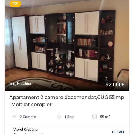
TOP
Iasi, Nicolina
92.000€
Apartament 2 camere decomandat,CUG 55 mp
-Mobilat complet
2
2 Camere
1 Baie
55 m
Viorel Ciobanu
DETALII