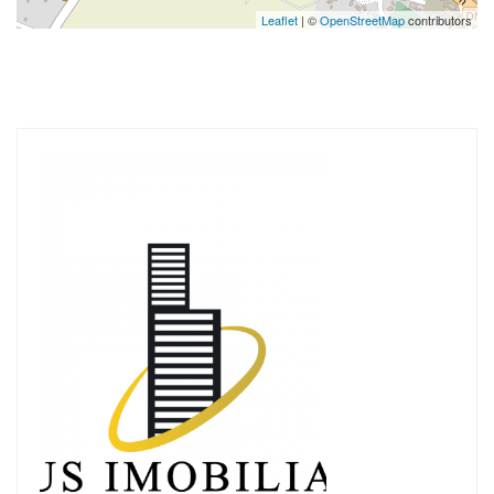
Leaflet
| ©
OpenStreetMap
contributors