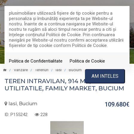
plusimobiliare utilizează fişiere de tip cookie pentru a
personaliza și îmbunătăți experiența ta pe Website-ul
nostru. Înainte de a continua navigarea pe Website-ul
nostru te rugăm să aloci timpul necesar pentru a citi și
înțelege conținutul Politicii de Cookie. Prin continuarea
navigării pe Website-ul nostru confirmi acceptarea utilizării
fişierelor de tip cookie conform Politicii de Cookie.
Politica de Confidentialitate
Politica de Cookie
Vanzare
Terenuri
Iasi
Bucium
TOP
AM INTELES
TEREN INTRAVILAN, 914 MP, TOATE
UTILITATILE, FAMILY MARKET, BUCIUM
Iasi, Bucium
109.680€
ID: P155242
228